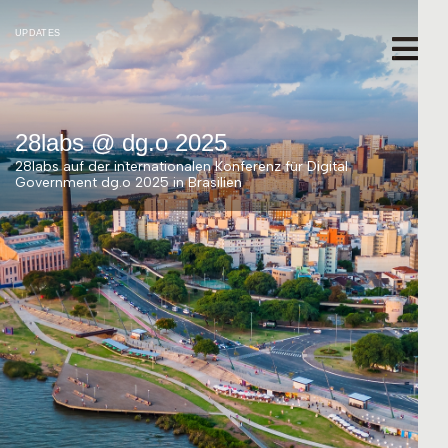
UPDATES
28labs @ dg.o 2025
28labs auf der internationalen Konferenz für Digital
Government dg.o 2025 in Brasilien