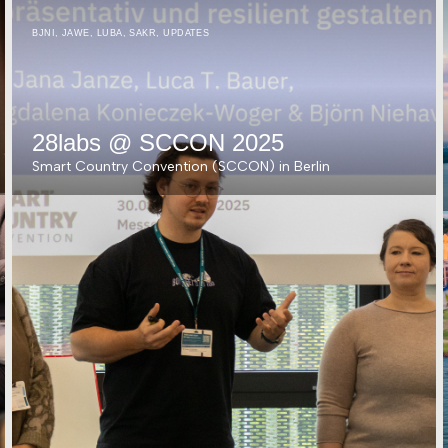
BJNI
,
JAWE
,
LUBA
,
SAKR
,
UPDATES
28labs @ SCCON 2025
Smart Country Convention (SCCON) in Berlin