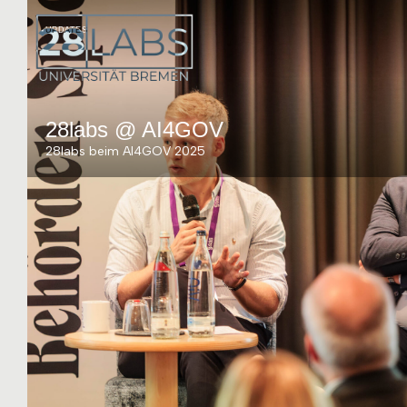
UPDATES
28labs @ AI4GOV
28labs beim AI4GOV 2025