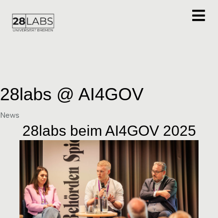
28labs @ AI4GOV
Category
News
28labs beim AI4GOV 2025