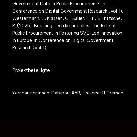
Government Data in Public Procurement?. In
Conference on Digital Government Research (Vol. 1).
Westermann, J., Klassen, G., Bauer, L. T., & Fritzsche,
R. (2025). Breaking Tech Monopolies: The Role of
Public Procurement in Fostering SME-Led Innovation
in Europe. In Conference on Digital Government
Research (Vol. 1).
Projektbeteiligte
Kernpartner:innen: Dataport AöR, Universität Bremen
Assoziierte Partner:innen:
ProVitako e. G., Stadt
Hamburg, Stadt Hamm, Stadt Bremen, Stadt
Hildesheim, Stadt Weiden, Kreisverwaltung Mayen
Koblenz