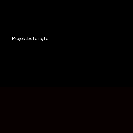
-
Projektbeteiligte
-
Assoziierte Partner:innen:
ProVitako e. G., Stadt
Hamburg, Stadt Hamm, Stadt Bremen, Stadt
Hildesheim, Stadt Weiden, Kreisverwaltung Mayen
Koblenz