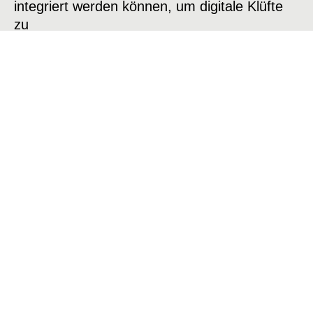
integriert werden können, um digitale Klüfte
zu
überbrücken, sozio-räumliche Polarisierung
zu verringern und gerechtere, vernetzte und
nachhaltige städtische Umgebungen zu
fördern.
Projekte
Publikationen
2025
2024