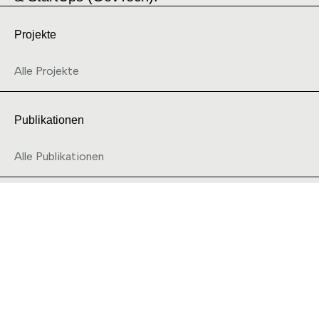
Projekte
Alle Projekte
Publikationen
Alle Publikationen
28 Labs
Forschung
Projekte
Kontakt
+49 421 218 - 59878
info@28labs.de
Universität Bremen, Bibliothekstrasse 5, 28359 Bremen
Datenschutz