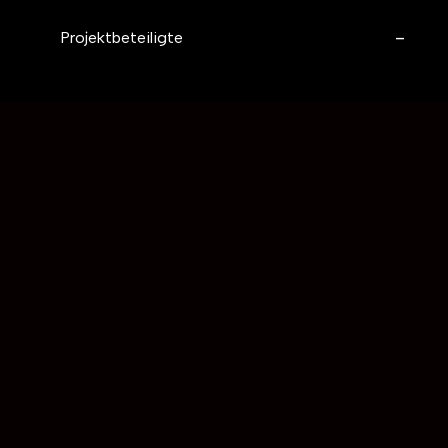
-
Projektbeteiligte
Assoz
Hilde