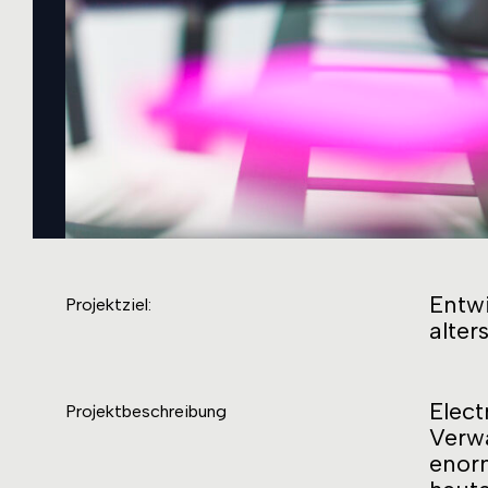
Entw
Projektziel:
alter
Ele
Projektbeschreibung
Verw
enorm